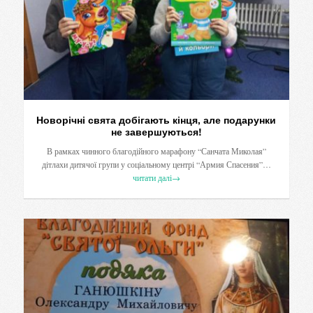
Новорічні свята добігають кінця, але подарунки
не завершуються!
В рамках чинного благодійного марафону “Санчата Миколая”
дітлахи дитячої групи у соціальному центрі “Армия Спасения”…
читати далі
→