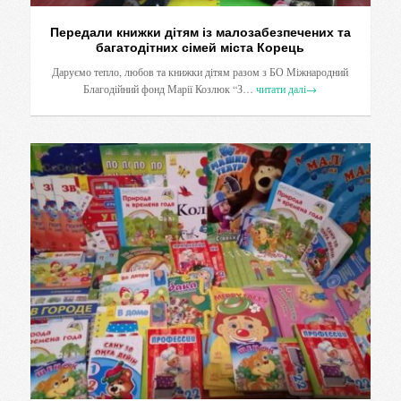
Передали книжки дітям із малозабезпечених та
багатодітних сімей міста Корець
Даруємо тепло, любов та книжки дітям разом з БО Міжнародний
Благодійний фонд Марії Козлюк “З…
читати далі
→