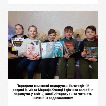
Передали книжкові подарунки багатодітній
родині із міста МерефаХлопці і дівчата залюбки
поринули у світ цікавої літератури та читають
книжки із задоволенням