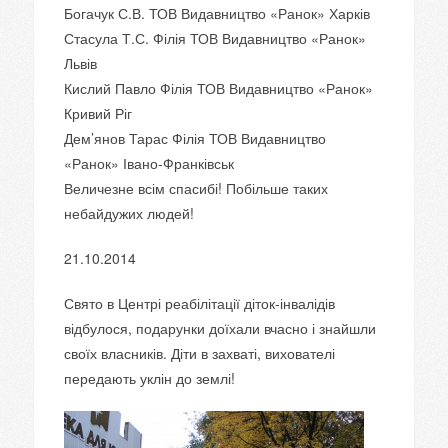
Богачук С.В. ТОВ Видавництво «Ранок» Харків
Стасула Т.С. Філія ТОВ Видавництво «Ранок»
Львів
Кислий Павло Філія ТОВ Видавництво «Ранок»
Кривий Ріг
Дем’янов Тарас Філія ТОВ Видавництво
«Ранок» Івано-Франківськ
Величезне всім спасибі! Побільше таких
небайдужих людей!
21.10.2014
Свято в Центрі реабілітації діток-інвалідів
відбулося, подарунки доїхали вчасно і знайшли
своїх власників. Діти в захваті, вихователі
передають уклін до землі!