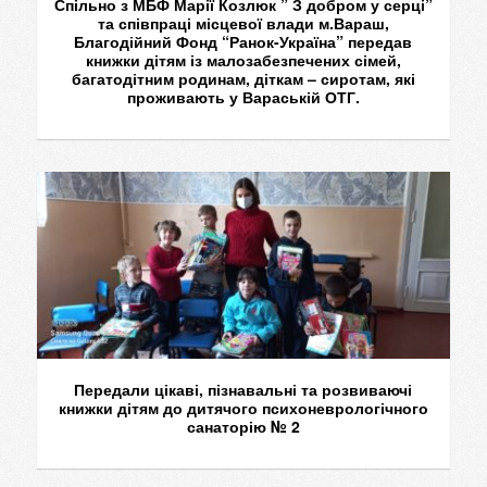
Спільно з МБФ Марії Козлюк ” З добром у серці”
та співпраці місцевої влади м.Вараш,
Благодійний Фонд “Ранок-Україна” передав
книжки дітям із малозабезпечених сімей,
багатодітним родинам, діткам – сиротам, які
проживають у Вараській ОТГ.
Передали цікаві, пізнавальні та розвиваючі
книжки дітям до дитячого психоневрологічного
санаторію № 2