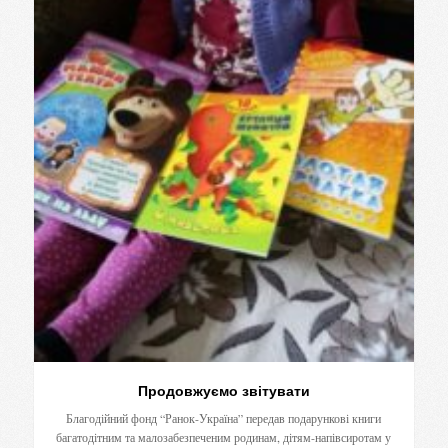
Продовжуємо звітувати
Благодійний фонд “Ранок-Україна” передав подарункові книги
багатодітним та малозабезпеченим родинам, дітям-напівсиротам у