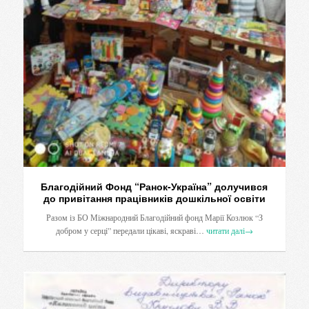
Благодійний Фонд “Ранок-Україна” долучився
до привітання працівників дошкільної освіти
Разом із БО Міжнародний Благодійний фонд Марії Козлюк “З
добром у серці” передали цікаві, яскраві…
читати далі
→