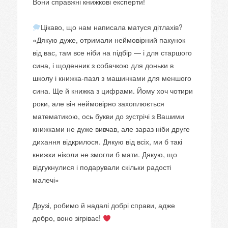
Вони справжні книжкові експерти!
⠀
Цікаво, що нам написала матуся дітлахів?
«Дякую дуже, отримали неймовірний пакунок
від вас, там все ніби на підбір — і для старшого
сина, і щоденник з собачкою для доньки в
школу і книжка-пазл з машинками для меншого
сина. Ще й книжка з цифрами. Йому хоч чотири
роки, але він неймовірно захоплюється
математикою, ось букви до зустрічі з Вашими
книжками не дуже вивчав, але зараз ніби друге
дихання відкрилося. Дякую від всіх, ми б такі
книжки ніколи не змогли б мати. Дякую, що
відгукнулися і подарували скільки радості
малечі»
⠀
Друзі, робимо й надалі добрі справи, адже
добро, воно зігріває!