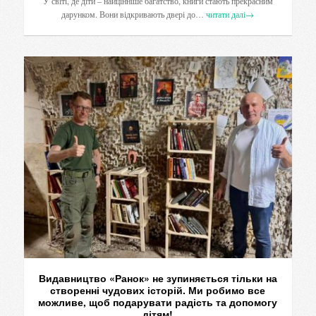
У світі, де діти – найцінніше багатство, книги стають прекрасним
дарунком. Вони відкривають двері до…
читати далі
→
Видавництво «Ранок» не зупиняється тільки на
створенні чудових історій. Ми робимо все
можливе, щоб подарувати радість та допомогу
дітям!