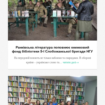
Ранківська література поповнює книжковий
фонд бібліотеки 5-ї Слобожанської бригади НГУ
На передовій воюють не тільки набоями та снарядами. В обороні
країни – українське слово та…
читати далі
→