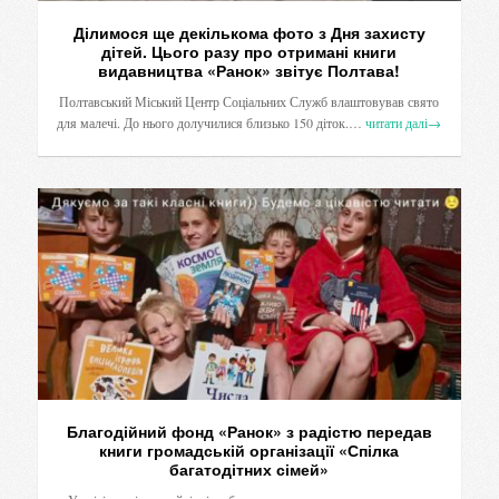
Ділимося ще декількома фото з Дня захисту
дітей. Цього разу про отримані книги
видавництва «Ранок» звітує Полтава!
Полтавський Міський Центр Соціальних Служб влаштовував свято
для малечі. До нього долучилися близько 150 діток.…
читати далі
→
Благодійний фонд «Ранок» з радістю передав
книги громадській організації «Спілка
багатодітних сімей»