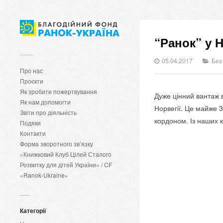
“Ранок” у Н
05.04.2017
Без
Про нас
Проєкти
Як зробити пожертвування
Дуже цінний вантаж 
Як нам допомогти
Норвегії. Це майже 35
Звіти про діяльність
кордоном. Із наших к
Подяки
Контакти
Форма зворотного зв’язку
«Книжковий Клуб Цілей Сталого
Розвитку для дітей України» / CF
«Ranok-Ukraine»
Категорії