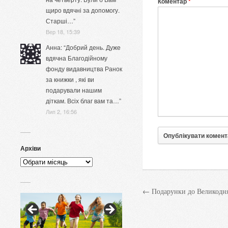
Коментар
*
щиро вдячні за допомогу.
Старші…
”
Вер 18, 15:39
Анна
: “
Добрий день. Дуже
вдячна Благодійному
фонду видавництва Ранок
за книжки , які ви
подарували нашим
діткам. Всіх благ вам та…
”
Лип 2, 16:56
Архіви
Архіви
← Подарунки до Великодн