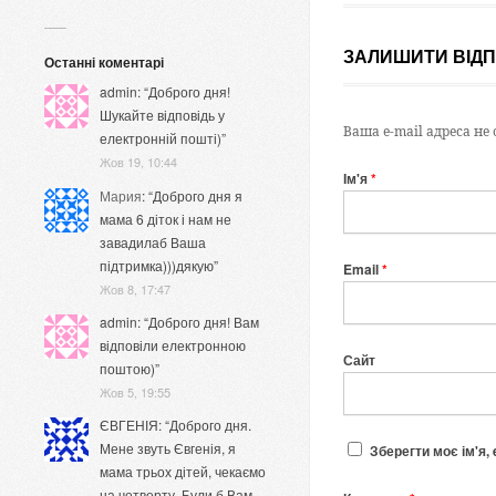
ЗАЛИШИТИ ВІДП
Останні коментарі
admin
: “
Доброго дня!
Шукайте відповідь у
Ваша e-mail адреса н
електронній пошті)
”
Жов 19, 10:44
Ім'я
*
Мария
: “
Доброго дня я
мама 6 діток і нам не
завадилаб Ваша
підтримка)))дякую
”
Email
*
Жов 8, 17:47
admin
: “
Доброго дня! Вам
відповіли електронною
Сайт
поштою)
”
Жов 5, 19:55
ЄВГЕНІЯ
: “
Доброго дня.
Мене звуть Євгенія, я
Зберегти моє ім'я,
мама трьох дітей, чекаємо
на четверту. Були б Вам