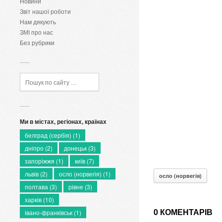
Новини
Звіт нашої роботи
Нам дякують
ЗМІ про нас
Без рубрики
Ми в містах, регіонах, країнах
белград (сербія)
(1)
дніпро
(2)
донецьк
(3)
запоріжжя
(1)
київ
(7)
львів
(2)
осло (норвегія)
(1)
осло (норвегія)
полтава
(3)
рівне
(3)
харків
(10)
0 КОМЕНТАРІВ
івано-франківськ
(1)