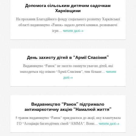
Допомога сільським дитячим садочкам
Харківщини
На прохання Благодійного фонду соціального розвитку Харківської
області видавництво «Ранок» надало дитячі книжки, розвиваючі
ігри…
читати далі
→
День захисту дітей в “Армії Спасіння”
Видавництво “Ранок” не змогло оминути увагою дітей, які
знаходяться під опікою “Армії Спасіння”, тим більше…
читати
далі
→
Видавництво “Ранок” підтримало
антинаркотичну акцію “Намалюй життя”
5 травня видавництво “Ранок” приєдналося до акції, яку влаштувала
ГО “Асоціація багатодітних сімей “АММА”. Вони…
читати далі
→