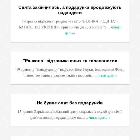
Свята закінчились, а подарунки продовжують
надходити
19 травня відбулося грандіозне свято “ВЕЛИКА РОДИНА –
БАГАТСТВО УКРАЇНИ”, приурочене до Дня матері та…
читати
далі
→
“Ранкова” підтримка юних та талановитих
19 травня у “Ландауцентрі” відбувся День Науки. Благодійний Фонд
“Ранок” не оминув увагою такий важливий…
читати далі
→
Не буває свят без подарунків
15 травня Харківський обласний центр соціальних служб для сім’ї,
дітей та молоді передав дітям наші…
читати далі
→