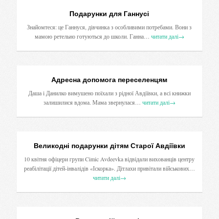
Подарунки для Ганнусі
Знайомтеся: це Ганнуся, дівчинка з особливими потребами. Вони з
мамою ретельно готуються до школи. Ганна…
читати далі
→
Адресна допомога переселенцям
Даша і Данилко вимушено поїхали з рідної Авдіївки, а всі книжки
залишилися вдома. Мама звернулася…
читати далі
→
Великодні подарунки дітям Старої Авдіївки
10 квітня офіцери групи Cimic Avdeevka відвідали вихованців центру
реабілітації дітей-інвалідів «Іскорка». Дітлахи привітали військових…
читати далі
→