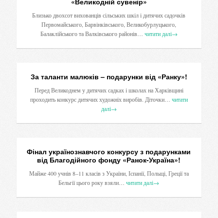
«Великодній сувенір»
Близько двохсот вихованців сільських шкіл і дитячих садочків
Первомайського, Барвінківського, Великобурлуцького,
Балаклійського та Валківського районів…
читати далі
→
За таланти малюків – подарунки від «Ранку»!
Перед Великоднем у дитячих садках і школах на Харківщині
проходить конкурс дитячих художніх виробів. Діточки…
читати
далі
→
Фінал українознавчого конкурсу з подарунками
від Благодійного фонду «Ранок-Україна»!
Майже 400 учнів 8–11 класів з України, Іспанії, Польщі, Греції та
Бельгії цього року взяли…
читати далі
→